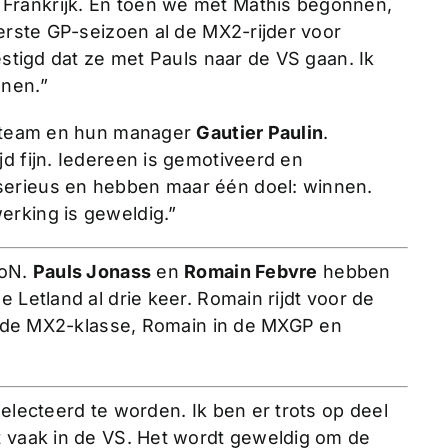
Frankrijk. En toen we met Mathis begonnen,
eerste GP-seizoen al de MX2-rijder voor
estigd dat ze met Pauls naar de VS gaan. Ik
unen.”
se team en hun manager
Gautier Paulin
.
d fijn. Iedereen is gemotiveerd en
serieus en hebben maar één doel: winnen.
erking is geweldig.”
XoN.
Pauls Jonass
en
Romain Febvre
hebben
 Letland al drie keer. Romain rijdt voor de
in de MX2-klasse, Romain in de MXGP en
eselecteerd te worden. Ik ben er trots op deel
t vaak in de VS. Het wordt geweldig om de