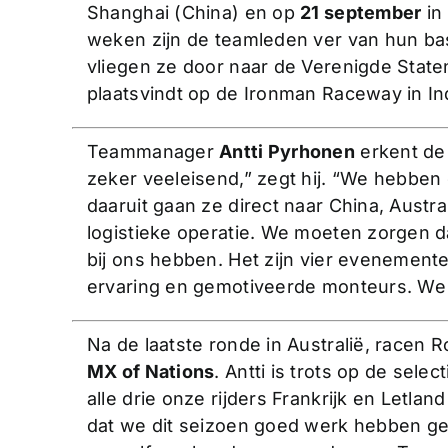
Shanghai (China) en op
21 september
in
weken zijn de teamleden ver van hun bas
vliegen ze door naar de Verenigde Stat
plaatsvindt op de Ironman Raceway in In
Teammanager
Antti Pyrhonen
erkent de 
zeker veeleisend,” zegt hij. “We hebben 
daaruit gaan ze direct naar China, Austr
logistieke operatie. We moeten zorgen 
bij ons hebben. Het zijn vier evenement
ervaring en gemotiveerde monteurs. We 
Na de laatste ronde in Australië, racen
MX of Nations
. Antti is trots op de selec
alle drie onze rijders Frankrijk en Letlan
dat we dit seizoen goed werk hebben gel