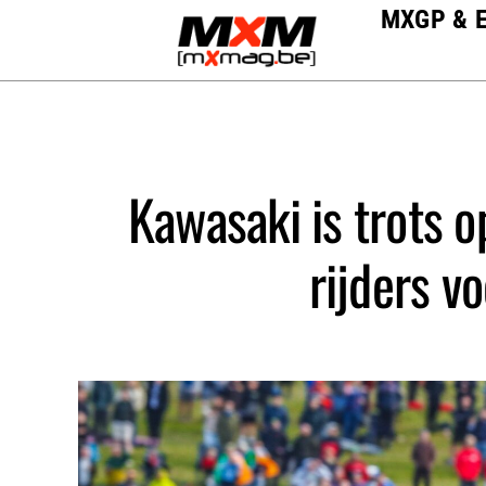
Skip
MXGP & 
to
content
Kawasaki is trots o
rijders v