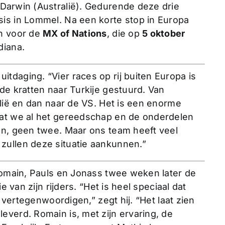
 Darwin (Australië). Gedurende deze drie
is in Lommel. Na een korte stop in Europa
en voor de
MX of Nations
, die op
5 oktober
diana.
uitdaging. “Vier races op rij buiten Europa is
de kratten naar Turkije gestuurd. Van
alië en dan naar de VS. Het is een enorme
dat we al het gereedschap en de onderdelen
en, geen twee. Maar ons team heeft veel
zullen deze situatie aankunnen.”
 Romain, Pauls en Jonass twee weken later de
tie van zijn rijders. “Het is heel speciaal dat
d vertegenwoordigen,” zegt hij. “Het laat zien
everd. Romain is, met zijn ervaring, de