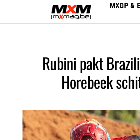
Skip
MXGP & 
to
content
Rubini pakt Brazil
Horebeek schit