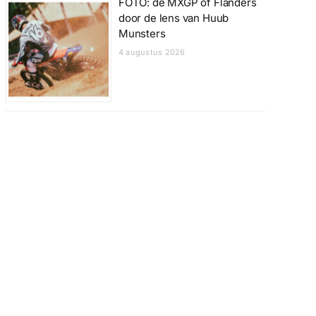
FOTO: de MXGP of Flanders
door de lens van Huub
Munsters
4 augustus 2026