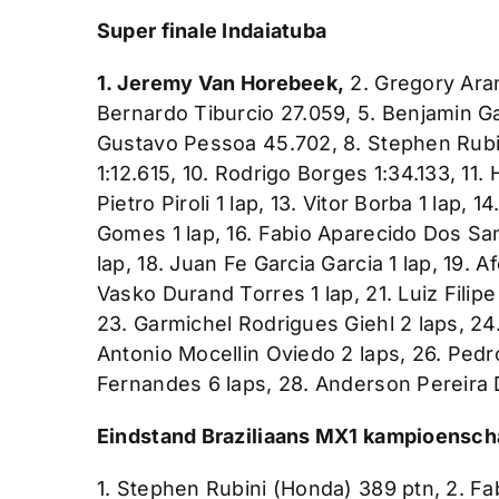
Super finale Indaiatuba
1. Jeremy Van Horebeek,
2. Gregory Aran
Bernardo Tiburcio 27.059, 5. Benjamin Ga
Gustavo Pessoa 45.702, 8. Stephen Rubi
1:12.615, 10. Rodrigo Borges 1:34.133, 11
Pietro Piroli 1 lap, 13. Vitor Borba 1 lap, 1
Gomes 1 lap, 16. Fabio Aparecido Dos San
lap, 18. Juan Fe Garcia Garcia 1 lap, 19.
Vasko Durand Torres 1 lap, 21. Luiz Filipe 
23. Garmichel Rodrigues Giehl 2 laps, 2
Antonio Mocellin Oviedo 2 laps, 26. Pedro
Fernandes 6 laps, 28. Anderson Pereira 
Eindstand Braziliaans MX1 kampioen
sch
1. Stephen Rubini (Honda) 389 ptn, 2. F