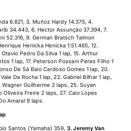
da 6.821, 3. Muñoz Hardy 14.375, 4.
rib 34.443, 6. Hector Assunção 37.394, 7.
ni 52.316, 9. German Bratsch Talmon
. Henrique Henicka Henicka 1:51.465, 12.
4. Otavio Pedro Da Silva 1 lap, 15. Arthur
tos 1 lap, 17. Peterson Possani Peres Filho 1
 Afonso De Sá Baio Cardoso Gomes 1 lap, 20.
Vale Da Rocha 1 lap, 22. Gabriel Bilhar 1 lap,
4. Wagner Guilherme 2 laps, 25. Suyan
 Oliveira Freire 2 laps, 27. Caio Lopes
Do Amaral 9 laps.
ap
abio Santos (Yamaha) 359,
3. Jeremy Van