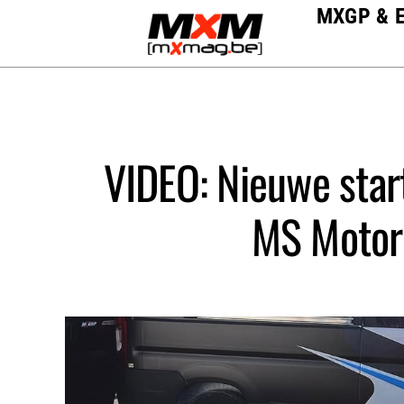
Skip
MXGP & 
to
content
VIDEO: Nieuwe star
MS Motors