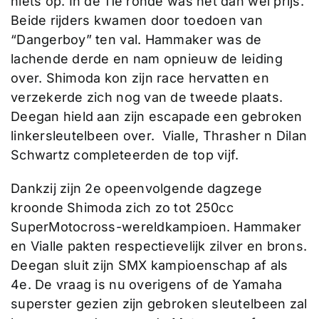
niets op. In de 11e ronde was het dan wel prijs.
Beide rijders kwamen door toedoen van
“Dangerboy” ten val. Hammaker was de
lachende derde en nam opnieuw de leiding
over. Shimoda kon zijn race hervatten en
verzekerde zich nog van de tweede plaats.
Deegan hield aan zijn escapade een gebroken
linkersleutelbeen over. Vialle, Thrasher n Dilan
Schwartz completeerden de top vijf.
Dankzij zijn 2e opeenvolgende dagzege
kroonde Shimoda zich zo tot 250cc
SuperMotocross-wereldkampioen. Hammaker
en Vialle pakten respectievelijk zilver en brons.
Deegan sluit zijn SMX kampioenschap af als
4e. De vraag is nu overigens of de Yamaha
superster gezien zijn gebroken sleutelbeen zal