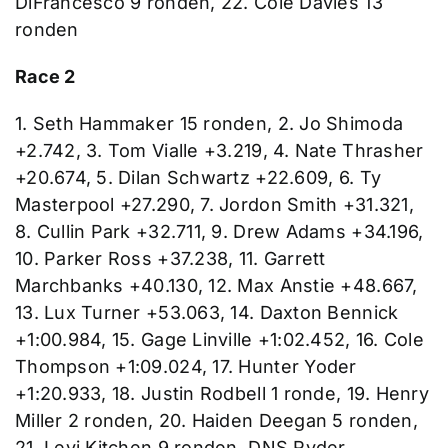
DiFrancesco 9 ronden, 22. Cole Davies 13
ronden
Race 2
1. Seth Hammaker 15 ronden, 2. Jo Shimoda
+2.742, 3. Tom Vialle +3.219, 4. Nate Thrasher
+20.674, 5. Dilan Schwartz +22.609, 6. Ty
Masterpool +27.290, 7. Jordon Smith +31.321,
8. Cullin Park +32.711, 9. Drew Adams +34.196,
10. Parker Ross +37.238, 11. Garrett
Marchbanks +40.130, 12. Max Anstie +48.667,
13. Lux Turner +53.063, 14. Daxton Bennick
+1:00.984, 15. Gage Linville +1:02.452, 16. Cole
Thompson +1:09.024, 17. Hunter Yoder
+1:20.933, 18. Justin Rodbell 1 ronde, 19. Henry
Miller 2 ronden, 20. Haiden Deegan 5 ronden,
21. Levi Kitchen 9 ronden, DNS Ryder