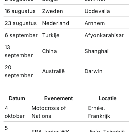
16 augustus
Zweden
Uddevalla
23 augustus
Nederland
Arnhem
6 september
Turkije
Afyonkarahisar
13
China
Shanghai
september
20
Australië
Darwin
september
Datum
Evenement
Locatie
4
Motocross of
Ernée,
oktober
Nations
Frankrijk
5
FIM Junior WK
Jinín, Tsjechië