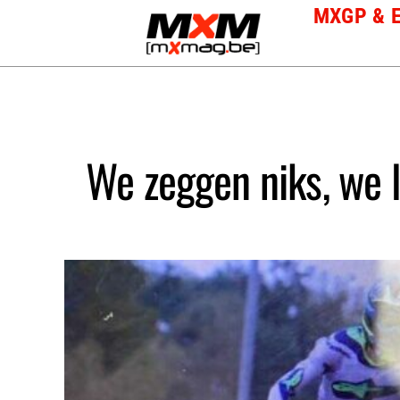
Skip
MXGP & 
to
content
We zeggen niks, we l