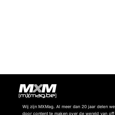
Wij zijn MXMag. Al meer dan 20 jaar delen w
door content te maken over de wereld van off