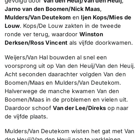
gevolgd door
Van den Heuij/Van den Heuij
,
Jarno van den Boomen/Nick Maas
,
Mulders/Van Deutekom
en
Ijen Kops/Mies de
Louw
. Kops/De Louw zakten in de tweede
ronde ver terug, waardoor
Winston
Derksen/Ross Vincent
als vijfde doorkwamen.
Weijers/Van Hal bouwden al snel een
voorsprong uit op Van den Heuij/Van den Heuij.
Acht seconden daarachter volgden Van den
Boomen/Maas en Mulders/Van Deutekom.
Halverwege de manche kwamen Van den
Boomen/Maas in de problemen en vielen uit.
Daardoor schoof
Van der Lee/Direks
op naar
de vijfde plaats.
Mulders/Van Deutekom wisten het gat met Van
den Heuij/Van den Heuij nog te verkleinen,