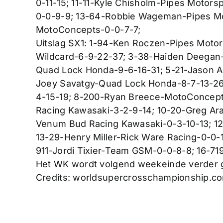
0-11-15; 11-11-Kyle Chisholm-Pipes Motor
0-0-9-9; 13-64-Robbie Wageman-Pipes Mo
MotoConcepts-0-0-7-7;
Uitslag SX1: 1-94-Ken Roczen-Pipes Motor
Wildcard-6-9-22-37; 3-38-Haiden Deegan-
Quad Lock Honda-9-6-16-31; 5-21-Jason A
Joey Savatgy-Quad Lock Honda-8-7-13-26
4-15-19; 8-200-Ryan Breece-MotoConcep
Racing Kawasaki-3-2-9-14; 10-20-Greg Ara
Venum Bud Racing Kawasaki-0-3-10-13; 12-
13-29-Henry Miller-Rick Ware Racing-0-0-1
911-Jordi Tixier-Team GSM-0-0-8-8; 16-719
Het WK wordt volgend weekeinde verder g
Credits: worldsupercrosschampionship.c