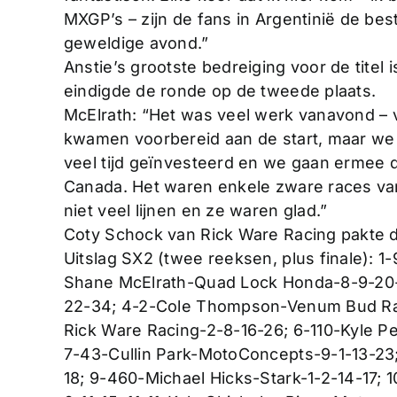
MXGP’s – zijn de fans in Argentinië de be
geweldige avond.”
Anstie’s grootste bedreiging voor de titel
eindigde de ronde op de tweede plaats.
McElrath: “Het was veel werk vanavond – 
kwamen voorbereid aan de start, maar we
veel tijd geïnvesteerd en we gaan ermee 
Canada. Het waren enkele zware races va
niet veel lijnen en ze waren glad.”
Coty Schock van Rick Ware Racing pakte d
Uitslag SX2 (twee reeksen, plus finale):
Shane McElrath-Quad Lock Honda-8-9-20-
22-34; 4-2-Cole Thompson-Venum Bud Rac
Rick Ware Racing-2-8-16-26; 6-110-Kyle 
7-43-Cullin Park-MotoConcepts-9-1-13-2
18; 9-460-Michael Hicks-Stark-1-2-14-17