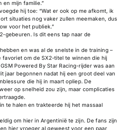
 en mijn familie.”
voegde hij toe: “Wat er ook op me afkomt, ik
soort situaties nog vaker zullen meemaken, dus
ow voor het publiek.”
2-gebeuren. Is dit eens tap naar de
 hebben en was al de snelste in de training –
favoriet om de SX2-titel te winnen die hij
m GSM Powered By Star Racing-rijder was aan
t jaar begonnen nadat hij een groot deel van
blessure die hij in maart opliep. De
 weer op snelheid zou zijn, maar complicaties
vertraagde.
 in te halen en trakteerde hij het massaal
ig om hier in Argentinië te zijn. De fans zijn
k ben hier vroeger al geweest voor een paar