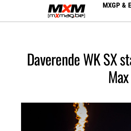
Skip
MXGP & 
to
content
Daverende WK SX sta
Max 