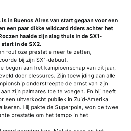
s in Buenos Aires van start gegaan voor een
n een paar dikke wildcard riders achter het
Roczen haalde zijn slag thuis in de SX1-
start in de SX2.
 foutloze prestatie neer te zetten,
oorde bij zijn SX1-debuut.
ge begon aan het kampioenschap van dit jaar,
veld door blessures. Zijn toewijding aan alle
mpionship onderstreepte de ernst van zijn
aan zijn palmares toe te voegen. En hij heeft
r een uitverkocht publiek in Zuid-Amerika
aliseren. Hij pakte de Superpole, won de twee
nte prestatie om het tempo in het
el goed gereden heb. Met de baan en het