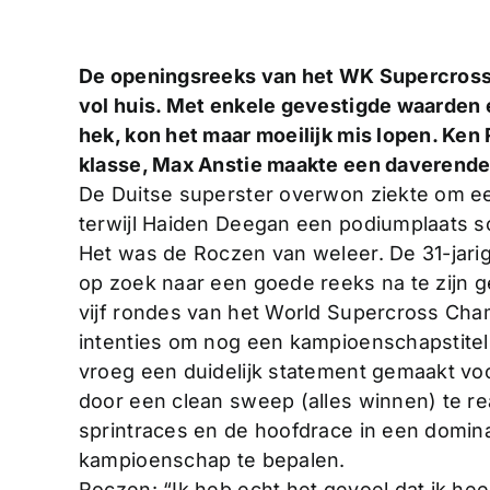
De openingsreeks van het WK Supercross i
vol huis. Met enkele gevestigde waarden e
hek, kon het maar moeilijk mis lopen. Ken 
klasse, Max Anstie maakte een daverende 
D
e Duitse superster overwon ziekte om een
terwijl Haiden Deegan een podiumplaats sc
Het was de Roczen van weleer. De 31-jari
op zoek naar een goede reeks na te zijn ge
vijf rondes van het World Supercross Cha
intenties om nog een kampioenschapstitel 
vroeg een duidelijk statement gemaakt voo
door een clean sweep (alles winnen) te re
sprintraces en de hoofdrace in een domina
kampioenschap te bepalen.
Roczen: “Ik heb echt het gevoel dat ik he