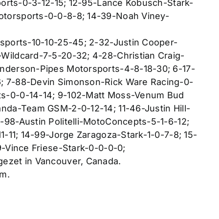
sports-0-3-12-15; 12-95-Lance Kobusch-Stark-
torsports-0-0-8-8; 14-39-Noah Viney-
sports-10-10-25-45; 2-32-Justin Cooper-
Wildcard-7-5-20-32; 4-28-Christian Craig-
nderson-Pipes Motorsports-4-8-18-30; 6-17-
; 7-88-Devin Simonson-Rick Ware Racing-0-
ts-0-0-14-14; 9-102-Matt Moss-Venum Bud
nda-Team GSM-2-0-12-14; 11-46-Justin Hill-
98-Austin Politelli-MotoConcepts-5-1-6-12;
1-11; 14-99-Jorge Zaragoza-Stark-1-0-7-8; 15-
-Vince Friese-Stark-0-0-0-0;
ezet in Vancouver, Canada.
om.