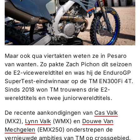
Maar ook qua viertakten weten ze in Pesaro
van wanten. Zo pakte Zach Pichon dit seizoen
de E2-vicewereldtitel en was hij de EnduroGP
SuperTest-eindwinnaar op de TM EN300Fi 4T.
Sinds 2018 won TM trouwens drie E2-
wereldtitels en twee juniorwereldtitels.
De recente aankondigingen van
Cas Valk
(MX2),
Lynn Valk
(WMX) en
Douwe Van
Mechgelen
(EMX250) onderstrepen de
vernieuwde ambities van TM op crossgebied.