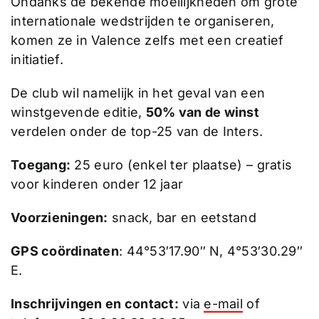
Ondanks de bekende moeilijkheden om grote
internationale wedstrijden te organiseren,
komen ze in Valence zelfs met een creatief
initiatief.
De club wil namelijk in het geval van een
winstgevende editie,
50% van de winst
verdelen onder de top-25 van de Inters.
Toegang:
25 euro (enkel ter plaatse) – gratis
voor kinderen onder 12 jaar
Voorzieningen:
snack, bar en eetstand
GPS coördinaten
: 44°53′17.90″ N, 4°53′30.29″
E.
Inschrijvingen en contact:
via
e-mail
of