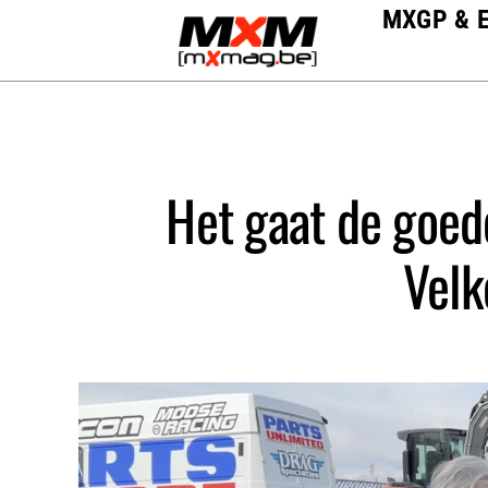
Skip
MXGP & 
to
content
Het gaat de goed
Velk