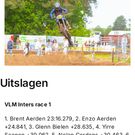
Uitslagen
VLM Inters race 1
1. Brent Aerden 23:16.279, 2. Enzo Aerden
+24.841, 3. Glenn Bielen +28.635, 4. Yirre
Saenen +30.062, 5. Nolan Cordens +30.463, 6.