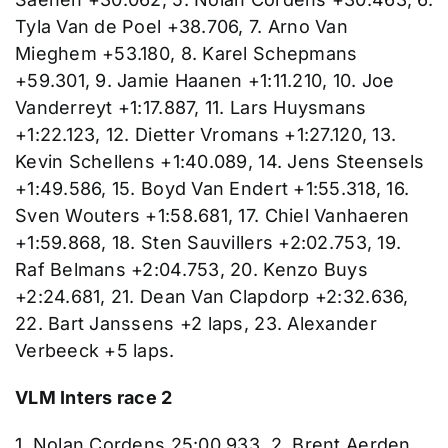
Tyla Van de Poel +38.706, 7. Arno Van
Mieghem +53.180, 8. Karel Schepmans
+59.301, 9. Jamie Haanen +1:11.210, 10. Joe
Vanderreyt +1:17.887, 11. Lars Huysmans
+1:22.123, 12. Dietter Vromans +1:27.120, 13.
Kevin Schellens +1:40.089, 14. Jens Steensels
+1:49.586, 15. Boyd Van Endert +1:55.318, 16.
Sven Wouters +1:58.681, 17. Chiel Vanhaeren
+1:59.868, 18. Sten Sauvillers +2:02.753, 19.
Raf Belmans +2:04.753, 20. Kenzo Buys
+2:24.681, 21. Dean Van Clapdorp +2:32.636,
22. Bart Janssens +2 laps, 23. Alexander
Verbeeck +5 laps.
VLM Inters race 2
1. Nolan Cordens 25:00.933, 2. Brent Aerden