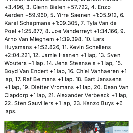
+3.496, 3. Glenn Bielen +57.722, 4. Enzo
Aerden +59.960, 5. Yirre Saenen +1:05.912, 6.
Karel Schepmans +1:09.305, 7. Tyla Van de
Poel +1:25.877, 8. Joe Vanderreyt +1:34.166, 9.
Arno Van Mieghem +1:39.398, 10. Lars
Huysmans +1:52.826, 11. Kevin Schellens
+2:04.221, 12. Jamie Haanen +1 lap, 13. Sven
Wouters +1 lap, 14. Jens Steensels +1 lap, 15.
Boyd Van Endert +1 lap, 16. Chiel Vanhaeren +1
lap, 17. Raf Belmans +1 lap, 18. Bart Janssens
+1 lap, 19. Dietter Vromans +1 lap, 20. Dean Van
Clapdorp +1 lap, 21. Alexander Verbeeck +1 lap,
22. Sten Sauvillers +1 lap, 23. Kenzo Buys +6
laps.