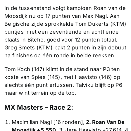
In de tussenstand volgt kampioen Roan van de
Moosdijk nu op 17 punten van Max Nagl. Aan
Belgische zijde sprokkelde Tom Dukerts (KTM)
puntjes met een zeventiende en achttiende
plaats in Bitche, goed voor 12 punten totaal.
Greg Smets (KTM) pakt 2 punten in zijn debuut
na finishes op één ronde in beide reeksen.
Tom Koch (147) klimt in de stand naar P3 ten
koste van Spies (145), met Haavisto (146) op
slechts één punt ertussen. Talviku blijft op P6
maar wint terrein op de top.
MX Masters – Race 2:
Maximilian Nagl [16 ronden],
2. Roan Van De
Moosdijk +5.550,
3. Jere Haavisto +27.614, 4.