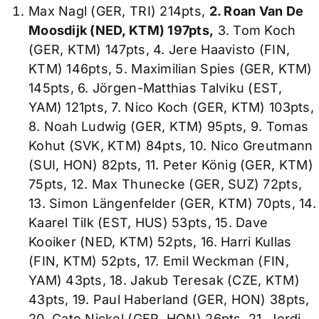
Max Nagl (GER, TRI) 214pts,
2. Roan Van De
Moosdijk (NED, KTM) 197pts,
3. Tom Koch
(GER, KTM) 147pts, 4. Jere Haavisto (FIN,
KTM) 146pts, 5. Maximilian Spies (GER, KTM)
145pts, 6. Jörgen-Matthias Talviku (EST,
YAM) 121pts, 7. Nico Koch (GER, KTM) 103pts,
8. Noah Ludwig (GER, KTM) 95pts, 9. Tomas
Kohut (SVK, KTM) 84pts, 10. Nico Greutmann
(SUI, HON) 82pts, 11. Peter König (GER, KTM)
75pts, 12. Max Thunecke (GER, SUZ) 72pts,
13. Simon Längenfelder (GER, KTM) 70pts, 14.
Kaarel Tilk (EST, HUS) 53pts, 15. Dave
Kooiker (NED, KTM) 52pts, 16. Harri Kullas
(FIN, KTM) 52pts, 17. Emil Weckman (FIN,
YAM) 43pts, 18. Jakub Teresak (CZE, KTM)
43pts, 19. Paul Haberland (GER, HON) 38pts,
20. Cato Nickel (GER, HON) 26pts, 21. Jordi