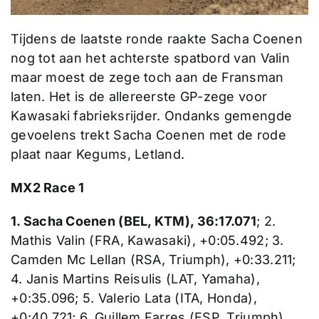
Tijdens de laatste ronde raakte Sacha Coenen
nog tot aan het achterste spatbord van Valin
maar moest de zege toch aan de Fransman
laten. Het is de allereerste GP-zege voor
Kawasaki fabrieksrijder. Ondanks gemengde
gevoelens trekt Sacha Coenen met de rode
plaat naar Kegums, Letland.
MX2 Race 1
1. Sacha Coenen (BEL, KTM), 36:17.071
; 2.
Mathis Valin (FRA, Kawasaki), +0:05.492; 3.
Camden Mc Lellan (RSA, Triumph), +0:33.211;
4. Janis Martins Reisulis (LAT, Yamaha),
+0:35.096; 5. Valerio Lata (ITA, Honda),
+0:40.721; 6. Guillem Farres (ESP, Triumph),