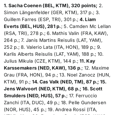
1. Sacha Coenen (BEL, KTM), 320 points;
2.
Simon Längenfelder (GER, KTM), 317 p.; 3.
Guillem Farres (ESP, TRI), 301 p.;
4. Liam
Everts (BEL, HUS), 281 p.
; 5. Camden Mc Lellan
(RSA, TRI), 278 p.; 6. Mathis Valin (FRA, KAW),
264 p.; 7. Janis Martins Reisulis (LAT, YAM),
252 p.; 8. Valerio Lata (ITA, HON), 189 p.; 9.
Karlis Alberts Reisulis (LAT, YAM), 188 p.; 10.
Julius Mikula (CZE, KTM), 144 p.;
11. Kay
Karssemakers (NED, KAW), 136 p
.; 12. Maxime
Grau (FRA, HON), 94 p.; 13. Noel Zanocz (HUN,
KTM), 91 p.;
14. Cas Valk (NED, TM), 87 p.; 15.
Jens Walvoort (NED, KTM), 68 p.; 16. Scott
Smulders (NED, HUS), 57 p.
; 17. Ferruccio
Zanchi (ITA, DUC), 49 p.; 18. Pelle Gundersen
(NOR, HUS), 45 p.; 19. Andrea Rossi (ITA,