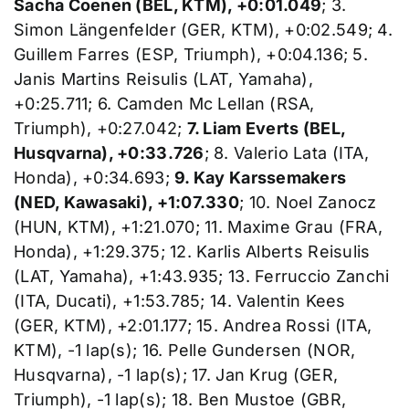
Sacha Coenen (BEL, KTM), +0:01.049
; 3.
Simon Längenfelder (GER, KTM), +0:02.549; 4.
Guillem Farres (ESP, Triumph), +0:04.136; 5.
Janis Martins Reisulis (LAT, Yamaha),
+0:25.711; 6. Camden Mc Lellan (RSA,
Triumph), +0:27.042;
7. Liam Everts (BEL,
Husqvarna), +0:33.726
; 8. Valerio Lata (ITA,
Honda), +0:34.693;
9. Kay Karssemakers
(NED, Kawasaki), +1:07.330
; 10. Noel Zanocz
(HUN, KTM), +1:21.070; 11. Maxime Grau (FRA,
Honda), +1:29.375; 12. Karlis Alberts Reisulis
(LAT, Yamaha), +1:43.935; 13. Ferruccio Zanchi
(ITA, Ducati), +1:53.785; 14. Valentin Kees
(GER, KTM), +2:01.177; 15. Andrea Rossi (ITA,
KTM), -1 lap(s); 16. Pelle Gundersen (NOR,
Husqvarna), -1 lap(s); 17. Jan Krug (GER,
Triumph), -1 lap(s); 18. Ben Mustoe (GBR,