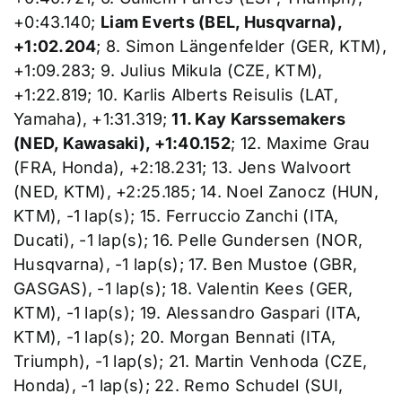
+0:43.140;
Liam Everts (BEL, Husqvarna),
+1:02.204
; 8. Simon Längenfelder (GER, KTM),
+1:09.283; 9. Julius Mikula (CZE, KTM),
+1:22.819; 10. Karlis Alberts Reisulis (LAT,
Yamaha), +1:31.319;
11. Kay Karssemakers
(NED, Kawasaki), +1:40.152
; 12. Maxime Grau
(FRA, Honda), +2:18.231; 13. Jens Walvoort
(NED, KTM), +2:25.185; 14. Noel Zanocz (HUN,
KTM), -1 lap(s); 15. Ferruccio Zanchi (ITA,
Ducati), -1 lap(s); 16. Pelle Gundersen (NOR,
Husqvarna), -1 lap(s); 17. Ben Mustoe (GBR,
GASGAS), -1 lap(s); 18. Valentin Kees (GER,
KTM), -1 lap(s); 19. Alessandro Gaspari (ITA,
KTM), -1 lap(s); 20. Morgan Bennati (ITA,
Triumph), -1 lap(s); 21. Martin Venhoda (CZE,
Honda), -1 lap(s); 22. Remo Schudel (SUI,