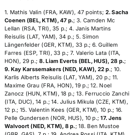
1. Mathis Valin (FRA, KAW), 47 points;
2. Sacha
Coenen (BEL, KTM), 47 p.
; 3. Camden Mc
Lellan (RSA, TRI), 35 p.; 4. Janis Martins
Reisulis (LAT, YAM), 34 p.; 5. Simon
Längenfelder (GER, KTM), 33 p.; 6. Guillem
Farres (ESP, TRI), 33 p.; 7. Valerio Lata (ITA,
HON), 29 p.;
8. Liam Everts (BEL, HUS), 28 p.
;
9. Kay Karssemakers (NED, KAW), 22 p
.; 10.
Karlis Alberts Reisulis (LAT, YAM), 20 p.; 11.
Maxime Grau (FRA, HON), 19 p.; 12. Noel
Zanocz (HUN, KTM), 18 p.; 13. Ferruccio Zanchi
(ITA, DUC), 14 p.; 14. Julius Mikula (CZE, KTM),
12 p.; 15. Valentin Kees (GER, KTM), 10 p.; 16.
Pelle Gundersen (NOR, HUS), 10 p.;
17. Jens
Walvoort (NED, KTM), 8 p.
; 18. Ben Mustoe
(GBR, GAS), 7 p.; 19. Andrea Rossi (ITA, KTM),