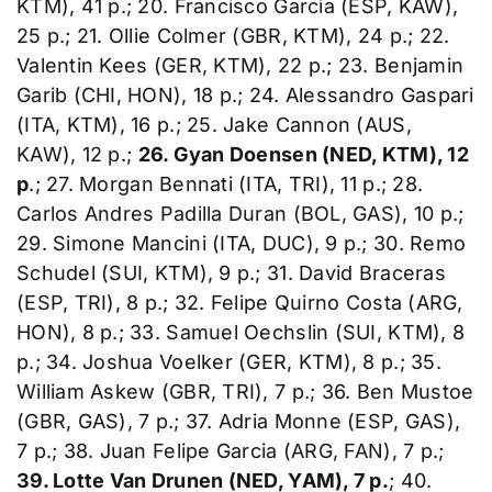
KTM), 41 p.; 20. Francisco Garcia (ESP, KAW),
25 p.; 21. Ollie Colmer (GBR, KTM), 24 p.; 22.
Valentin Kees (GER, KTM), 22 p.; 23. Benjamin
Garib (CHI, HON), 18 p.; 24. Alessandro Gaspari
(ITA, KTM), 16 p.; 25. Jake Cannon (AUS,
KAW), 12 p.;
26. Gyan Doensen (NED, KTM), 12
p
.; 27. Morgan Bennati (ITA, TRI), 11 p.; 28.
Carlos Andres Padilla Duran (BOL, GAS), 10 p.;
29. Simone Mancini (ITA, DUC), 9 p.; 30. Remo
Schudel (SUI, KTM), 9 p.; 31. David Braceras
(ESP, TRI), 8 p.; 32. Felipe Quirno Costa (ARG,
HON), 8 p.; 33. Samuel Oechslin (SUI, KTM), 8
p.; 34. Joshua Voelker (GER, KTM), 8 p.; 35.
William Askew (GBR, TRI), 7 p.; 36. Ben Mustoe
(GBR, GAS), 7 p.; 37. Adria Monne (ESP, GAS),
7 p.; 38. Juan Felipe Garcia (ARG, FAN), 7 p.;
39. Lotte Van Drunen (NED, YAM), 7 p.
; 40.