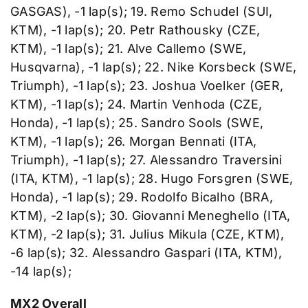
GASGAS), -1 lap(s); 19. Remo Schudel (SUI,
KTM), -1 lap(s); 20. Petr Rathousky (CZE,
KTM), -1 lap(s); 21. Alve Callemo (SWE,
Husqvarna), -1 lap(s); 22. Nike Korsbeck (SWE,
Triumph), -1 lap(s); 23. Joshua Voelker (GER,
KTM), -1 lap(s); 24. Martin Venhoda (CZE,
Honda), -1 lap(s); 25. Sandro Sools (SWE,
KTM), -1 lap(s); 26. Morgan Bennati (ITA,
Triumph), -1 lap(s); 27. Alessandro Traversini
(ITA, KTM), -1 lap(s); 28. Hugo Forsgren (SWE,
Honda), -1 lap(s); 29. Rodolfo Bicalho (BRA,
KTM), -2 lap(s); 30. Giovanni Meneghello (ITA,
KTM), -2 lap(s); 31. Julius Mikula (CZE, KTM),
-6 lap(s); 32. Alessandro Gaspari (ITA, KTM),
-14 lap(s);
MX2 Overall