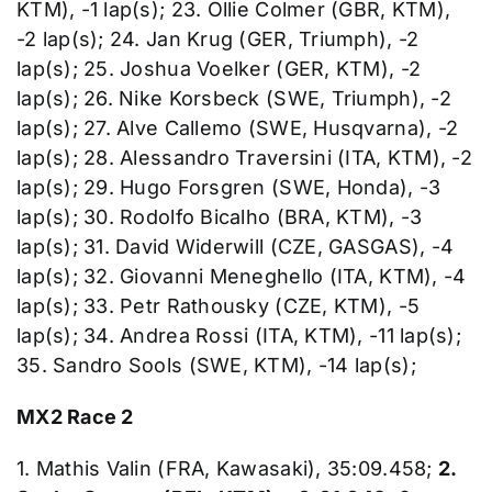
KTM), -1 lap(s); 23. Ollie Colmer (GBR, KTM),
-2 lap(s); 24. Jan Krug (GER, Triumph), -2
lap(s); 25. Joshua Voelker (GER, KTM), -2
lap(s); 26. Nike Korsbeck (SWE, Triumph), -2
lap(s); 27. Alve Callemo (SWE, Husqvarna), -2
lap(s); 28. Alessandro Traversini (ITA, KTM), -2
lap(s); 29. Hugo Forsgren (SWE, Honda), -3
lap(s); 30. Rodolfo Bicalho (BRA, KTM), -3
lap(s); 31. David Widerwill (CZE, GASGAS), -4
lap(s); 32. Giovanni Meneghello (ITA, KTM), -4
lap(s); 33. Petr Rathousky (CZE, KTM), -5
lap(s); 34. Andrea Rossi (ITA, KTM), -11 lap(s);
35. Sandro Sools (SWE, KTM), -14 lap(s);
MX2 Race 2
1. Mathis Valin (FRA, Kawasaki), 35:09.458;
2.