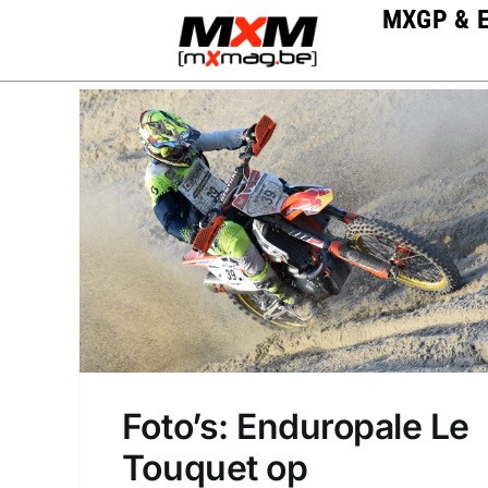
Skip
MXGP & 
to
content
Foto’s: Enduropale Le
Touquet op