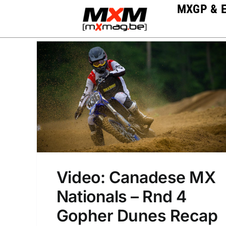
Skip
MXGP & 
to
content
Video: Canadese MX
Nationals – Rnd 4
Gopher Dunes Recap