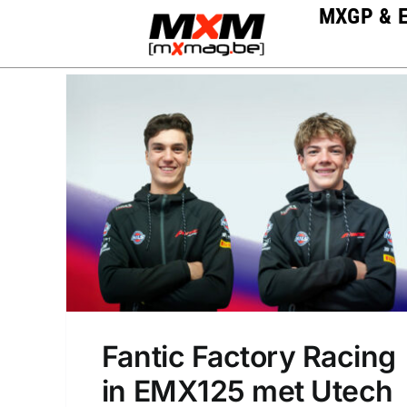
Skip
MXGP & 
to
content
Fantic Factory Racing
in EMX125 met Utech