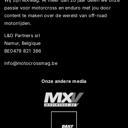
Wij zijn MXMag. Al meer dan 20 jaar delen we onze
passie voor motorcross en enduro met jou door
content te maken over de wereld van off-road
motorrijden.
L&O Partners srl
Namur, Belgique
BE0479 821 386
info@motocrossmag.be
Onze andere media