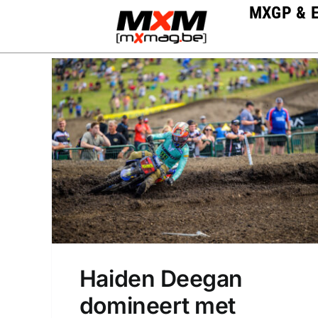
Skip
MXGP & 
to
content
Haiden Deegan
domineert met