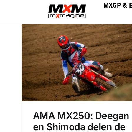
Skip
MXGP & 
to
content
AMA MX250: Deegan
en Shimoda delen de