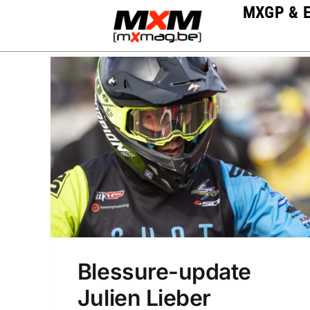
Skip
MXGP & 
to
content
Blessure-update
Julien Lieber