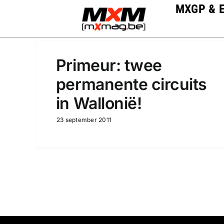
Skip
MXGP & 
to
content
Primeur: twee
permanente circuits
in Wallonië!
23 september 2011