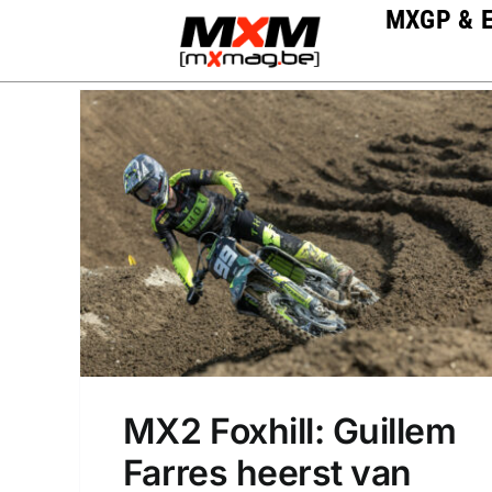
Skip
MXGP & 
to
content
MX2 Foxhill: Guillem
Farres heerst van