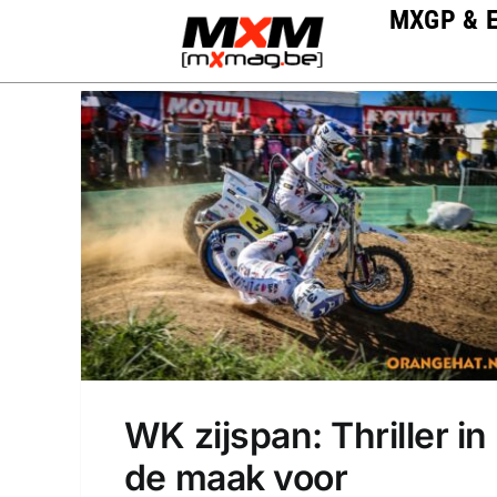
Skip
MXGP & 
to
content
WK zijspan: Thriller in
de maak voor