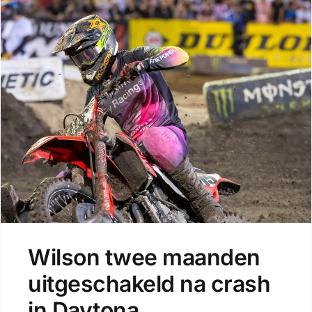
Wilson twee maanden
uitgeschakeld na crash
in Daytona