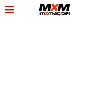
Skip
to
Toggle
content
Navigation
MXGP & EMX
AMA Racing
Foto/video
Tests
MXoN 2026