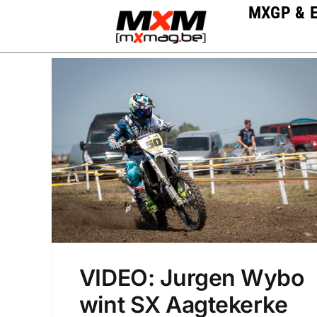
Skip
MXGP & 
to
content
VIDEO: Jurgen Wybo
wint SX Aagtekerke