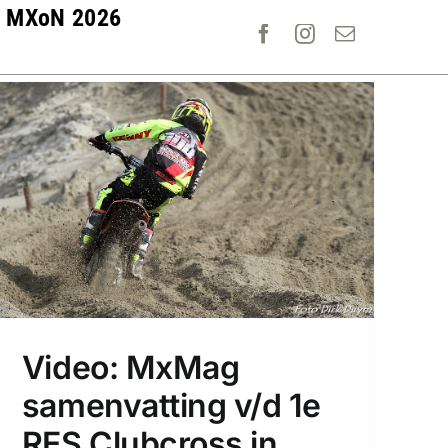
MXoN 2026
Video: MxMag
samenvatting v/d 1e
RES Clubcross in