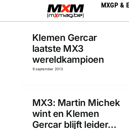
Skip
MXGP & 
to
content
Klemen Gercar
laatste MX3
wereldkampioen
9 september 2013
MX3: Martin Michek
wint en Klemen
Gercar blijft leider…