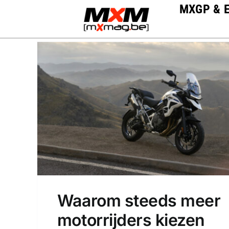
Skip
MXGP & 
to
content
Waarom steeds meer
motorrijders kiezen