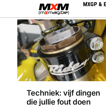
Skip
MXGP & 
to
content
Techniek: vijf dingen
die jullie fout doen