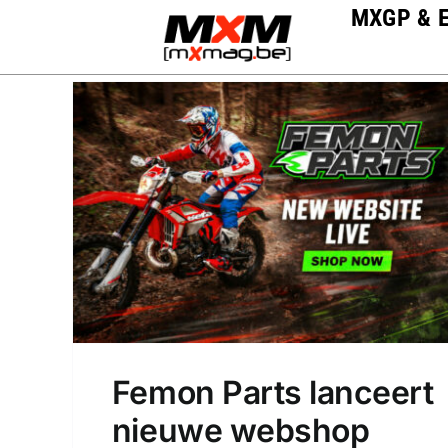
Skip
MXGP & 
to
content
Femon Parts lanceert
nieuwe webshop