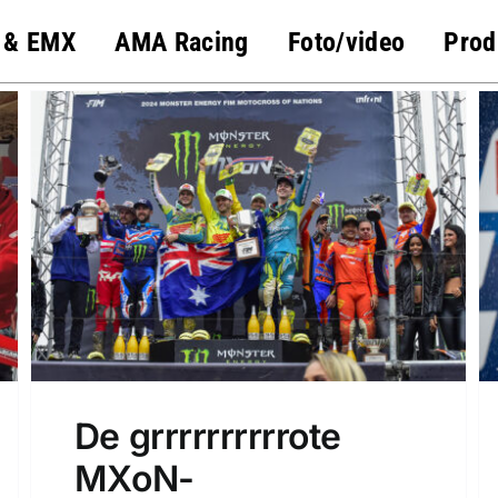
 & EMX
AMA Racing
Foto/video
Prod
De grrrrrrrrrrote
MXoN-