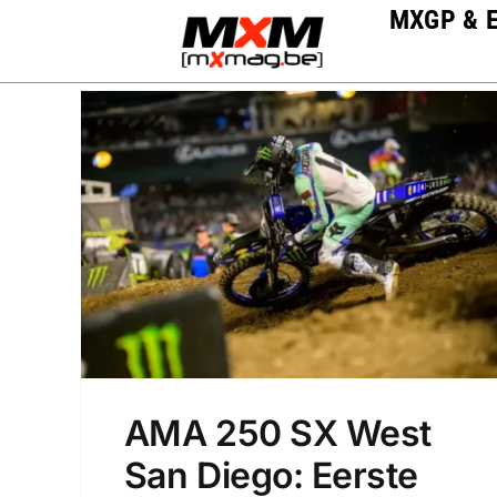
Skip
MXGP & 
to
content
AMA 250 SX West
San Diego: Eerste