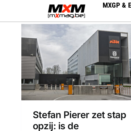
Skip
MXGP & 
to
content
Stefan Pierer zet stap
opzij: is de