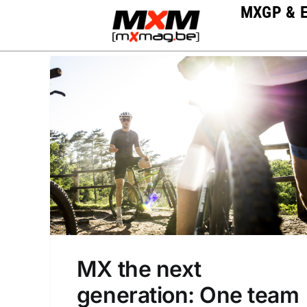
Skip
MXGP & 
to
content
MX the next
generation: One team