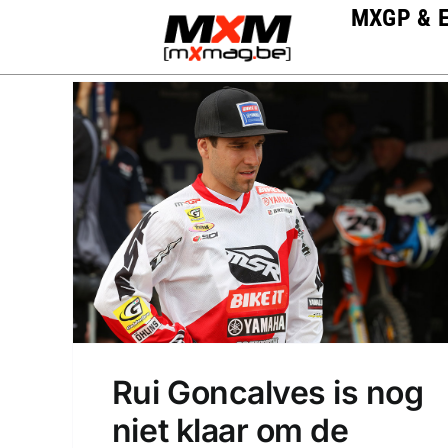
Skip
MXGP & 
to
content
Rui Goncalves is nog
niet klaar om de