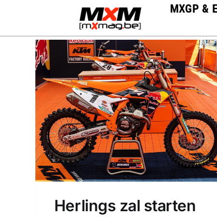
Skip
MXGP & 
to
content
Herlings zal starten