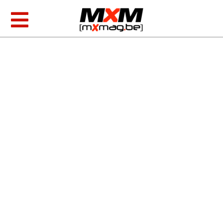
Skip
to
Toggle
content
Navigation
MXGP & EMX
AMA Racing
Foto/video
Tests
MXoN 2026