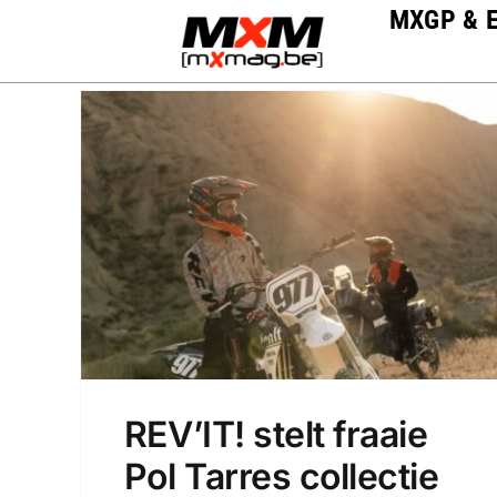
Skip
MXGP & 
to
content
REV’IT! stelt fraaie
Pol Tarres collectie