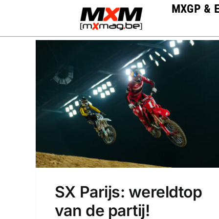
Skip
MXGP & 
to
content
SX Parijs: wereldtop
van de partij!