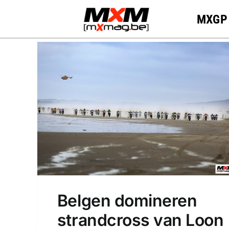
Skip
MXGP
to
content
Belgen domineren
strandcross van Loon