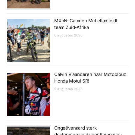
MXoN: Camden McLellan leidt
team Zuid-Afrika
6 augustus 2026
Calvin Vlaanderen naar Motoblouz
Honda Motul SR!
5 augustus 2026
Ongeëvenaard sterk
deelnemersveld voor Keiheuvel-