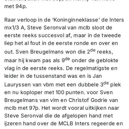
met 94p.
Raar verloop in de ‘Koninginneklasse’ de Inters
mx1/3 A, Steve Seronval van mclb sloot de
eerste reeks succesvol af, maar in de tweede
liep het al fout in de eerste ronde en over en
de
out. Sven Breugelmans won die 2
reeks,
de
maar hij kwam pas als 9
onder de geblokte
vlag in de eerste reeks. De regelmatigste en
leider in de tussenstand was en is Jan
de
Lauryssen van vbm met een dubbele 3
plek
en nu koploper met 100 punten. voor Sven
Breugelmans van vlm en Christof Godrie van
mclb met 97p. Het wordt vooral uitkijken naar
Steve Seronval die de afgelopen hand met
ijzeren hand over de MCLB Inters regeerde en