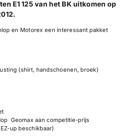
ten E1 125
van het BK uitkomen op
2012.
lop en Motorex een interessant pakket
sting (shirt, handschoenen, broek)
et
lop Geomax aan competitie-prijs
(EZ-up beschikbaar)