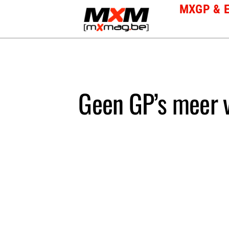
Skip
MXGP & 
to
content
Geen GP’s meer 