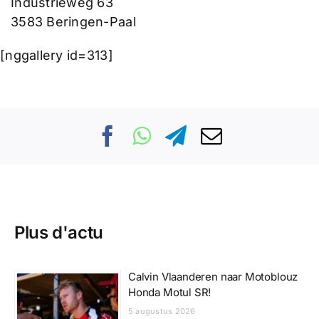
Industrieweg 63
3583 Beringen-Paal
[nggallery id=313]
Plus d'actu
Calvin Vlaanderen naar Motoblouz
Honda Motul SR!
5 augustus 2026