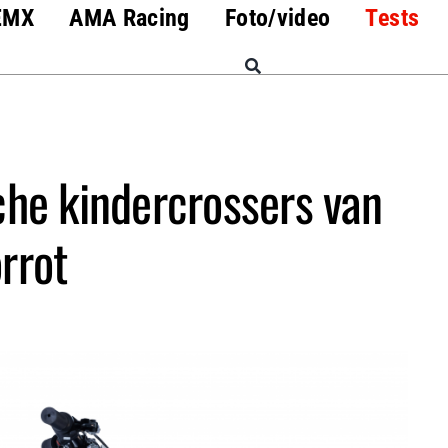
EMX
AMA Racing
Foto/video
Tests
che kindercrossers van
rrot