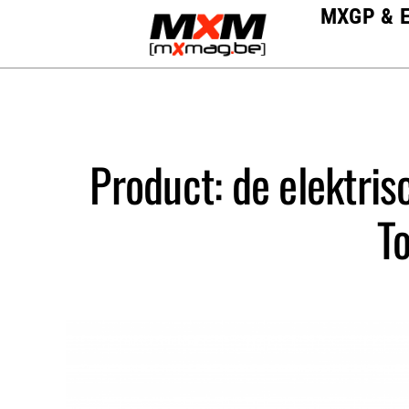
Skip
MXGP & 
to
content
Product: de elektris
To