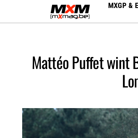
Skip
MXGP & 
to
content
Mattéo Puffet wint
Lo