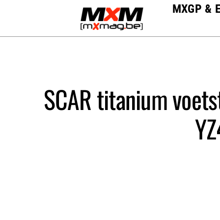
Skip
MXGP & 
to
content
SCAR titanium voets
YZ