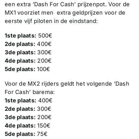
een extra ‘Dash For Cash’ prijzenpot. Voor de
MX1 voorziet men extra geldprijzen voor de
eerste vijf piloten in de eindstand:
1ste plaats:
500€
2de plaats:
400€
3de plaats:
300€
4de plaats:
200€
5de plaats:
100€
Voor de MX2 rijders geldt het volgende ‘Dash
For Cash’ barema:
1ste plaats:
400€
2de plaats:
300€
3de plaats:
200€
4de plaats:
150€
5de plaats:
75€