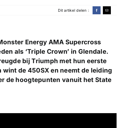
Dit artikel delen :
t Monster Energy AMA Supercross
n als ‘Triple Crown’ in Glendale.
reugde bij Triumph met hun eerste
 wint de 450SX en neemt de leiding
ier de hoogtepunten vanuit het State