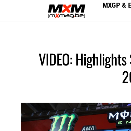
Skip
MXGP & 
to
content
VIDEO: Highlights
2